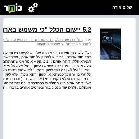
שלום אורח
5.2 יישום הכלל "כי משמש בארבע לשונות" בפירוש רש"י
מתוך:
רש"י כפרשן וכבלשן : תפיסות תחביריות בפירוש רש"י לת
לתורה
>
פרק חמישי שעבוד פסוקיות
רש"י עושה שימוש נרחב במימרה של ריש לקיש בפירושו לתורה 
במקומות אחרים . בפירושו לפסוק על מות אהרן , שבהקשרו ה
הגמרא הללו ודוחה אותם : . 1 כי גוע – או
שלא אמרו רבותינו כי זה משמש בלשון ' דהא' אלא על פי מדרש
' ויראו ; ' ועל לשון זה נופל לשון ' דהא , ' לפי שהוא נתינת 
על תרגום ' וחזו כל כנשתא' אין לשון ' דהא' נופל , אלא לשון '
, ' כמו ואם מדוע לא תקצר רוחי ( איוב כא , ד . ( והרבה מפורשי
רש"י דוחה את פירוש המילה כי בבמדבר כ , כט כנתינת טעם ו
אונקלוס , ולהלן עוד נעסוק בזה ובפרטים אחרים בדבריו . הכלל מ