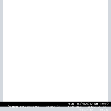
© מטח - המרכז לטכנולוגיה חינוכית
אינדקס הספרים
תקנון הספרייה
על הספרייה
תנאי שימוש באתר והגנה על
פרטיות
הסדרי נגישות
עזרה