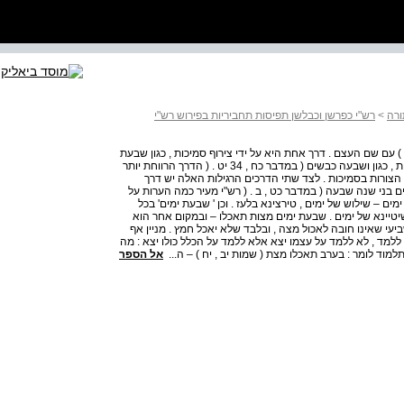
ורה
>
רש"י כפרשן וכבלשן תפיסות תחביריות בפירוש רש"י
עם שם העצם . דרך אחת היא על ידי צירוף סמיכות , כגון שבעת
כבשים ( ויקרא כג , יח , ( ודרך אחרת – על ידי צירוף של צמידות , כגון ושבעה כבשים ( במדבר כח , 34 יט . ( הדרך הרווחת יותר
הצורות בסמיכות . לצד שתי הדרכים הרגילות האלה יש דרך
בני שנה שבעה ( במדבר כט , ב . ( רש"י מעיר כמה הערות על
מספר , כולן על צירופים בסמיכות : . 19 שלשת ימים – שילוש של ימים , טירצינא בלעז . וכן ' שבעת ימים' בכל
 ] שמות י , כב [ . 20 שבעת ימים – שיטיינא של ימים . שבעת ימים מצות תאכלו – ובמקום אחר הוא
יעי שאינו חובה לאכול מצה , ובלבד שלא יאכל חמץ . מניין אף
ללמד , לא ללמד על עצמו יצא אלא ללמד על הכלל כולו יצא : מה
מוד לומר : בערב תאכלו מצת ( שמות יב , יח ) – ה...
אל הספר