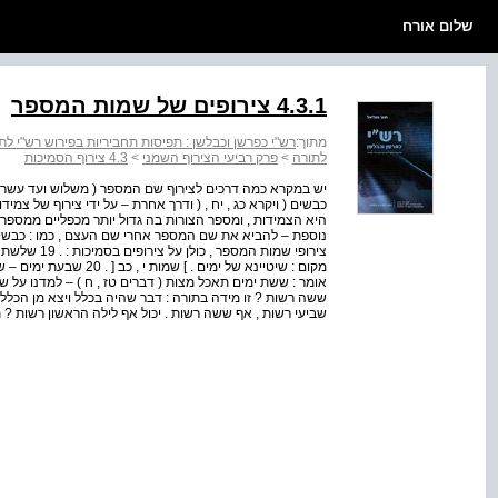
שלום אורח
4.3.1 צירופים של שמות המספר
מתוך:
רש"י כפרשן וכבלשן : תפיסות תחביריות בפירוש רש"י לת
לתורה
>
פרק רביעי הצירוף השמני
>
4.3 צירוף הסמיכות
יש במקרא כמה דרכים לצירוף שם המספר ( משלוש ועד עשר ) 
היא הצמידות , ומספר הצורות בה גדול יותר מכפליים ממספר 
נוספת – להביא את שם המספר אחרי שם העצם , כמו : כבשים 
צירופי שמות ה
מקום : שיטיינא של ימים .
אומר : ששת ימים תאכל מצות ( דברים טז , ח ) – למדנו על שב
ששה רשות ? זו מידה בתורה : דבר שהיה בכלל ויצא מן הכלל 
שביעי רשות , אף ששה רשות . יכול אף לילה הראשון רשות ? תל