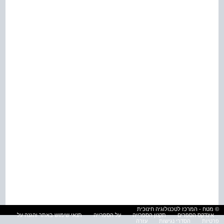
© מטח - המרכז לטכנולוגיה חינוכית
אינדקס הספרים
תקנון הספרייה
על הספרייה
תנאי שימוש באתר והגנה על
פרטיות
הסדרי נגישות
עזרה