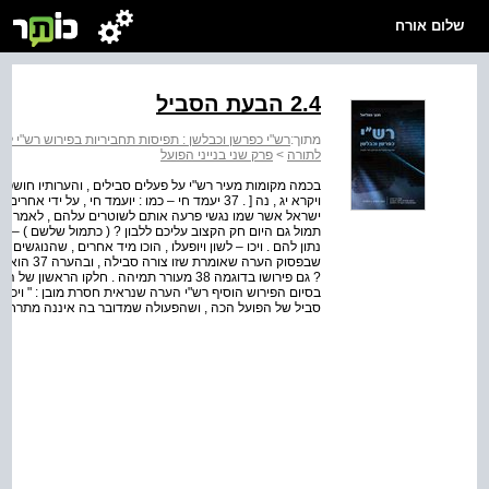
שלום אורח
2.4 הבעת הסביל
מתוך:
רש"י כפרשן וכבלשן : תפיסות תחביריות בפירוש רש"י לת
לתורה
>
פרק שני בנייני הפועל
ישראל אשר שמו נגשי פרעה אותם לשוטרים עלהם , לאמר מדוע וג
תמול גם היום חק הקצוב עליכם ללבון ? ( כתמול שלשם ) – כת
שבפסוק הער
? גם פירושו בדוגמה 38 מעורר תמיהה . חלקו ה
בסיום הפירוש הוסיף רש"י הערה שנראית חסרת מובן : " ויכו – 
סביל של הפועל הכה , ושהפעולה שמדובר בה איננה מתרחשת