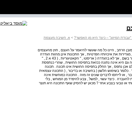
"עבודת המיזוג" – כיצד היא מן האפשר?
>
א. חשיבה מעצמת
בן הרחב , היינו כל מה שעשוי להיאמר על העצם , חוץ מהעצמים
מגדירות את איכויותיו הפרטיות , אך התכונות אינן מהוות הגדרה
מהותית של העצם , או בלשון אריסטו - נאמרות עליו לכל היותר בשם , אך לא בהגדרה ( אריסטו , " הקאטיגוריות , ( 43 א 2 , "
ונה גם היא אינה נתונה ככזאת בתפיסה החושית , שהרי כנתפסת
 אכן נתפס , אך החלק בתפיסה החושית אינו תכונה . תכונה
 כלומר בשימוש הלשון ( בחשיבה או בדיבור , ( התכונה עצמאית
ר , או לייחסו לדברים שונים זה מזה . התכונה כמוחשית אינה
להעברה . כיצד עשוי , למשל , צבע להיפרד מן המוחש , בלי
תי או טבעי בצבע אחר ? מכאן יש להסיק שאף התכונה היא תוצר