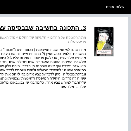
שלום אורח
3. התכונה בחשיבה שבבסיסה עצם
מתוך:
הלוגיקה של החלום
>
הלוגיקה של החלום
>
פרק ראשון 
אריסטוטלית
מהי תכונה לפי המחשבה המעצמת ( הכוונה היא ל"תכונה" במו
המשניים , כלומר הסוג והמין (? התכונות מייחדות את העצם , 
שלא כמו המינים והסוגים המגדירים אותו ומכילים אותו . תכ
היא אינה נפרדת ואף אינה מובחנת מן הדבר . היחס חלק-שלם
בחשיבה עשויה " להיפרד" מבעליה ולהיות מיוחסת לדבר אחר .
ונבדלת מבעליה . ניתן לדבר על צבע אדום בלי לייחס אותו לדב
עשויה להיפרד מן היחידה הנתפסת ולהיעשות עצמאית וניתנת 
ש"יתחבר" למוחש צבע אחר , כלומר בלי שייצבע באופן מלאכו
של ה...
אל הספר