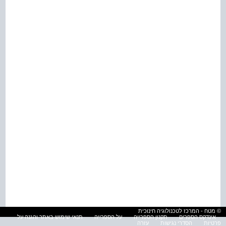
© מטח - המרכז לטכנולוגיה חינוכית
אינדקס הספרים
תקנון הספרייה
על הספרייה
תנאי שימוש באתר והגנה על
פרטיות
הסדרי נגישות
עזרה