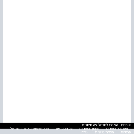
© מטח - המרכז לטכנולוגיה חינוכית
אינדקס הספרים
תקנון הספרייה
על הספרייה
תנאי שימוש באתר והגנה על
פרטיות
הסדרי נגישות
עזרה