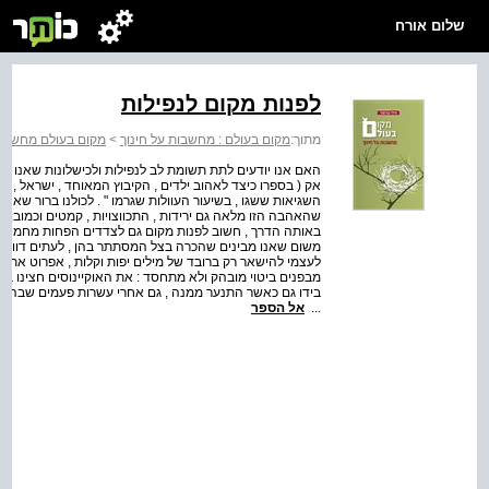
שלום אורח
לפנות מקום לנפילות
מתוך:
מקום בעולם : מחשבות על חינוך
>
מקום בעולם מחשבות
האם אנו יודעים לתת תשומת לב לנפילות ולכישלונות שאנו א
השגיאות ששגו , בשיעור העוולות שגרמו " . לכולנו ברור שאנו
שהאהבה הזו מלאה גם ירידות , התכווצויות , קמטים וכמובן טע
באותה הדרך , חשוב לפנות מקום גם לצדדים הפחות מחמיאים
משום שאנו מבינים שהכרה בצל המסתתר בהן , לעתים דווקא 
לעצמי להישאר רק ברובד של מילים יפות וקלות , אפרוט את 
מבפנים ביטוי מובהק ולא מתחסד : את האוקיינוסים חצינו בשב
בידו גם כאשר התנער ממנה , גם אחרי עשרות פעמים שבהן נ
...
אל הספר