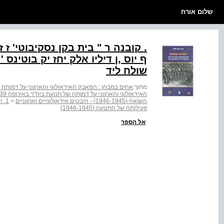
שלום אורח
ף יוס ,ן דיליו אלק יחז יק בוטינס 
שולח ליד
מתוך:
אחים במבחן : המאבק האידאולוגי והארגוני על דמותה של תנוע
האידאולוגי והארגוני על דמותה של תנועת בית"ר באירופה ‭1946-1939‬
השואה (1946-1945) - היבטים אידאולוגייים וארגוניים
>
1. 
פעילותה של התנועה (1946-1945)
אל הספר