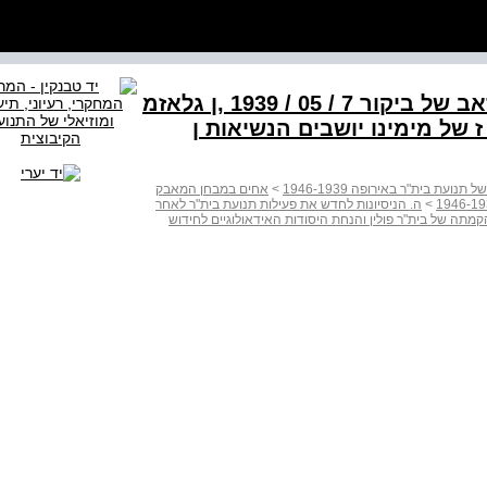
. קובנה ר " בית בקן נסקיבוטי' ז זאב של ביקור ‭1939 / 05 / 7‬ ,ן גלאזמ
' ז של מימינו יושבים הנשיאות ן
ת בית"ר באירופה 1946-1939
>
אחים במבחן המאבק
>
ה. הניסיונות לחדש את פעילות תנועת בית"ר לאחר
הקמתה של בית"ר פולין והנחת היסודות האידאולוגיים לחידוש