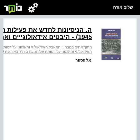
שלום אורח
1945) - היבטים אידאולוגייים וארגוניים
מתוך:
אחים במבחן : המאבק האידאולוגי והארגוני על דמותה של תנוע
האידאולוגי והארגוני על דמותה של תנועת בית"ר באירופה ‭1946-1939‬
אל הספר