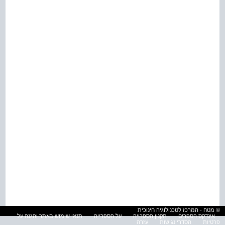
© מטח - המרכז לטכנולוגיה חינוכית
אינדקס הספרים
תקנון הספרייה
על הספרייה
תנאי שימוש באתר והגנה על
פרטיות
הסדרי נגישות
עזרה