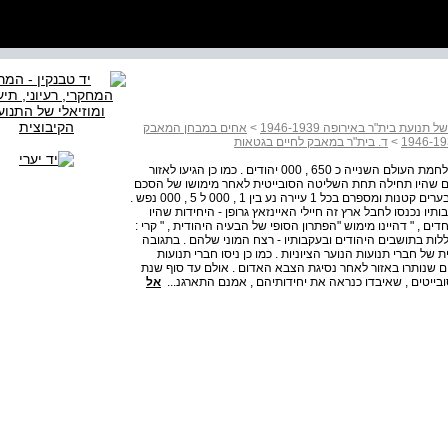
ת בית"ר באירופה 1946-1939
>
אחים במבחן המאבק
>
ד. בית"ר במאבק לחיים בגטאות
באזור המזרחי של פולין , רוסיה הלבנה ומחוז ווהלין היו ערב מלחמת העולם השנייה כ 650 , 000 יהודים . כמו כן הגיעו לאזור
ים שהיו תחילה תחת השליטה הסובייטית לאחר מימושו של הסכם
ריבנטרופ מולוטוב . היהודים באזורים אלו התגוררו בדרך כלל בערים קטנות ומספרם בכל 1 עיירה נע בין 1 , 000 ל 5 , 000 נפש .
ו נכנסו לחבל ארץ זה חיילי האיינזאץ גרופן - היחידות שהיו
ים , " דהיינו מימוש "הפתרון הסופי של הבעיה היהודית , " קרי :
ות בתושבים היהודים ובעקבותיו - רצח המוני שלהם . בתגובה
 חברי תנועות הנוער הציוניות . כמו כן ניסו חברי תנועות
ים שנותרו באזור לאחר נסיגת הצבא האדום . אולם עד סוף שנת
אל