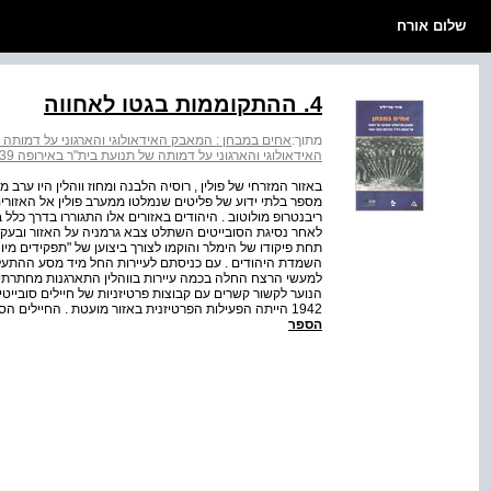
שלום אורח
4. ההתקוממות בגטו לאחווה
מתוך:
אחים במבחן : המאבק האידאולוגי והארגוני על דמותה של תנוע
האידאולוגי והארגוני על דמותה של תנועת בית"ר באירופה ‭1946-1939‬
מספר בלתי ידוע של פליטים שנמלטו ממערב פולין אל האזור
לאחר נסיגת הסובייטים השתלט צבא גרמניה על האזור ובעקבותי
תחת פיקודו של הימלר והוקמו לצורך ביצוען של "תפקידים מיוחד
השמדת היהודים . עם כניסתם לעיירות החל מיד מסע ההתעלל
למעשי הרצח החלה בכמה עיירות בווהלין התארגנות מחתרתית של
הנוער לקשור קשרים עם קבוצות פרטיזניות של חיילים סובייט
1942 הייתה הפעילות הפרטיזנית באזור מועטת . החיילים הסובייטים , שאיבדו כנראה את יחידותיהם , אמנם התארגנ...
הספר