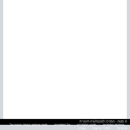
© מטח - המרכז לטכנולוגיה חינוכית
אינדקס הספרים
תקנון הספרייה
על הספרייה
תנאי שימוש באתר והגנה על
פרטיות
הסדרי נגישות
עזרה