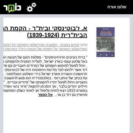
שלום אורח
א. ז'בוטינסקי ובית"ר - הקמת הת
הבית"רית (1939-1924)
מתוך:
אחים במבחן : המאבק האידאולוגי והארגוני על דמותה של תנוע
האידאולוגי והארגוני על דמותה של תנועת בית"ר באירופה ‭1946-1939‬
, החל לפעול למימוש הקמתם של הגדודים העבריים עם פרוץ 
הראשונה והשנייה מארץ ישראל בידי השלטון העות'מאני . מ
והשניים החלו לפעול יחדיו להקמתם של "גדודים עבריים . 
חיילים יהודים בלבד , אך הסכימו להקמת "גדוד נהגי הפרדות
במארס 1915 ויצא לחזית גליפולי אך לאחר כשלון ה
מהארץ גם דוד בן גור...
אל הספר