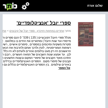
שלום אורח
ספרי יובל 'אנציקלופדיים'
מתוך:
אתרים במחוזות הזיכרון : ספרי יובל של קיבוצים
>
אתרים
מכלל ספרי היובל הקיבוציים
מייסודו ועד שנת היובל ) ומתארים את החיים בו במלואם . אל
סקירות משקיות וסיכומים במספרים , סיפורים אישיים , רשימות 
רשימות הומוריסטיות , לעדן ולרכך אותם ולהרבות את הנאת הק
הראשונים היו רק מעט צילומים ואיורים ולעתים לא היו כלל -
לבן . עד אמצע שנות השבעים של המאה העשרים , רובם המוחלט
התרבו מאוד הקבצים של סיפורי המקום ובשנות התשעים הצט
וקבצים של סיפורי מקום . הספרים האנציקלופדיים נבדלים א
באיורים וצילומים . בין הספרים האנציקלופדיים נכללים גם כמ
אל הספר