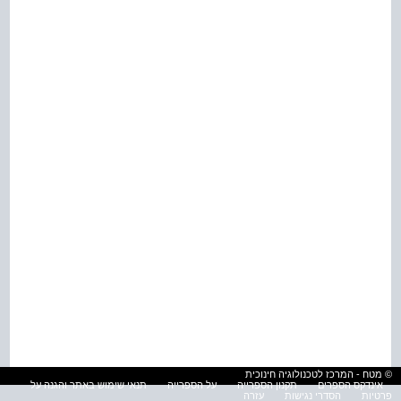
© מטח - המרכז לטכנולוגיה חינוכית
אינדקס הספרים
תקנון הספרייה
על הספרייה
תנאי שימוש באתר והגנה על
פרטיות
הסדרי נגישות
עזרה