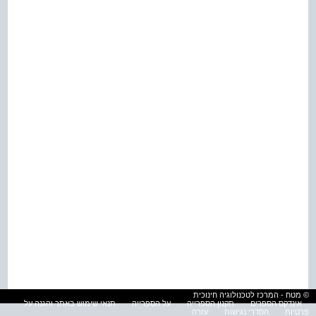
© מטח - המרכז לטכנולוגיה חינוכית
אינדקס הספרים
תקנון הספרייה
על הספרייה
תנאי שימוש באתר והגנה על
פרטיות
הסדרי נגישות
עזרה