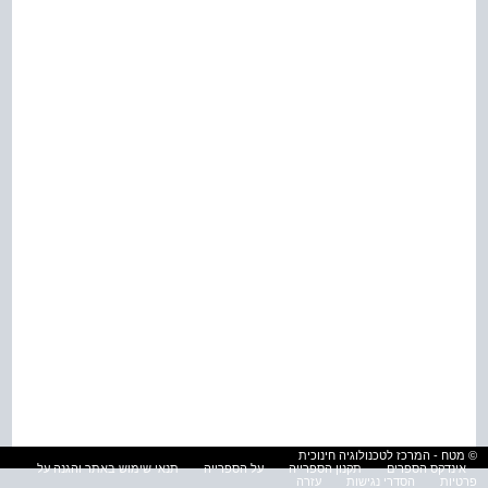
© מטח - המרכז לטכנולוגיה חינוכית
אינדקס הספרים
תקנון הספרייה
על הספרייה
תנאי שימוש באתר והגנה על
פרטיות
הסדרי נגישות
עזרה