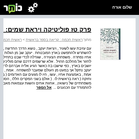
שלום אורח
פרק טז פוליטיקה ויראת שמים: י
מתוך:
ראשית חכמה : קריאה בספר בראשית
>
ראשית חכמה ק
עם עזיבת עשו לשעיר , ויציאת יעקב , נושא הדרך החדשה 
להשתרש ולהתפשט בארץ המובטחת . יעקב שב מן הגלות , שלם
אחיו נפתרה . משפחתו הצעירה , שגדלה לכדי שבט בתחילת ד
לחזור אל מהלכם הרגיל . אלא שרשמים דרכם שהם מוליכים שול
יושבים בארץ , כפי שישבו בה כאשר הגיע אליה אברהם לראשונה
יעקב נתקל אך במעט מן העולם שמעבר למשפחה . אמת , באמ
אמת , באמצעות אחיו , עשו , היו לו מגעים עם האדומים ( 
וחזקה ( ראה בראשית לו . ( אולם בשני המקרים הללו , הסוגיות
משפחתיים של נישואין , אחוות אחים והשגת עצמאות מאב ומאם 
להתמודד עם הכנענים ...
אל הספר