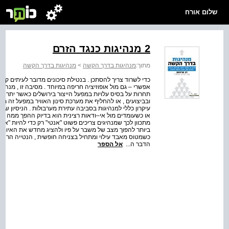
שלום אורח
2 מנהיגות כנגד הזרם
מתוך:
מנהיגות בדרך הקשה
>
מנהיגות בדרך הקשה
כדי לשרוד צריך להסתכן . בנטילת סיכונים מדובר לעיתים קר
אפשרי – גם מול אופוזיציה חריפה במיוחד . מסיבה זו , מנה
תחרות על בסיס עלויות במפעל הייצור בירושלים כאשר יתר חל
ובביצועים , או להחליף את מערכת סינון האוויר במפעל זה מבל
עיקרון כללי למנהיגות בסביבה עתירת מערבולות . הניסיון 
או כשעומדים מול אי–ודאות רצינית הוא בדיוק ההפך ממה שנר
מתכוון לכך שמנהיגים צריכים פשוט "אנטי" רק כדי להיות "אנט
ביותר להפוך מצב של משבר על פיו ולהציג מחדש את האיום כה
כשמטוס מאבד עילוי ומתחיל בצניחה חופשית , הנטייה הראשונ
הדבר ה...
אל הספר