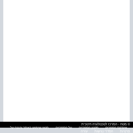
© מטח - המרכז לטכנולוגיה חינוכית
אינדקס הספרים
תקנון הספרייה
על הספרייה
תנאי שימוש באתר והגנה על
פרטיות
הסדרי נגישות
עזרה