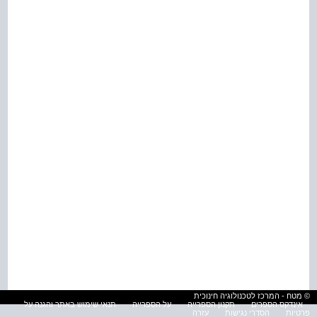
© מטח - המרכז לטכנולוגיה חינוכית
אינדקס הספרים
תקנון הספרייה
על הספרייה
תנאי שימוש באתר והגנה על
פרטיות
הסדרי נגישות
עזרה