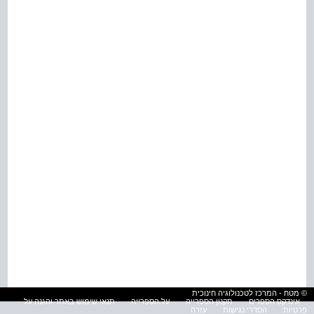
© מטח - המרכז לטכנולוגיה חינוכית
אינדקס הספרים
תקנון הספרייה
על הספרייה
תנאי שימוש באתר והגנה על
פרטיות
הסדרי נגישות
עזרה