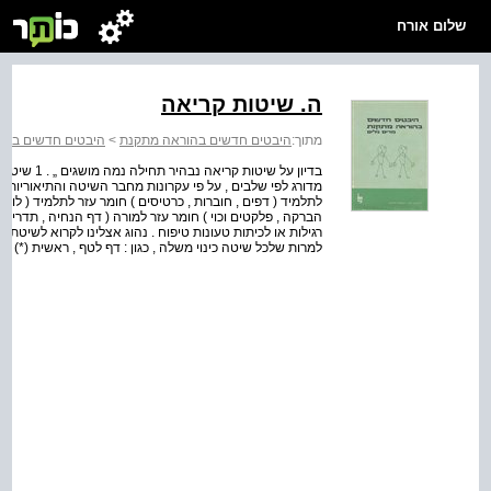
שלום אורח
ה. שיטות קריאה
מתוך:
היבטים חדשים בהוראה מתקנת
>
היבטים חדשים בהו
בדיון על שי
מדורג לפי שלבים , על פי עקרונות מחבר השיטה והתיאוריות ב
לתלמיד ( דפים , חוברות , כרטיסים ) חומר עזר לתלמיד ( לוה ה
הברקה , פלקטים וכוי ) חומר עזר למורה ( דף הנחיה , תדריך 
רגילות או לכיתות טעונות טיפוח . נהוג אצלינו לקרוא לשיטת קר
למרות שלכל שיטה כינוי משלה , כגון : דף לטף , ראשית (*) קרי