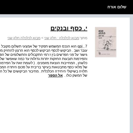
שלום אורח
י. כסף ובנקים
מתוך:
מבוא לכלכלה : חלק שני
>
מבוא לכלכלה חלק שני
qpj , 7 הוא הנכס המשמש תפקיד של אמצעי תשלום מקוב
עובר ושב . הביקוש לכסף הביקוש לכסף הוא הרצון להחזיק מ
גישור על פני הפרשים בין ז רמי התקבולים והתשלומים של ה
והפירמות תובעות החזקות יתרות גדולות עד כמה שאפשר של כסף
כלשהן , המחייבות הוצאת מזומנים . ( לעומת זאת על הפירמ
של מלאי כסף מתבטאות בעיקר בריבית על סכום היתרה הממוצ
תלויה בשיקולי היחידה הכלכלית . מחיבור הביקושים של כל
של המשק כולו .
אל הספר