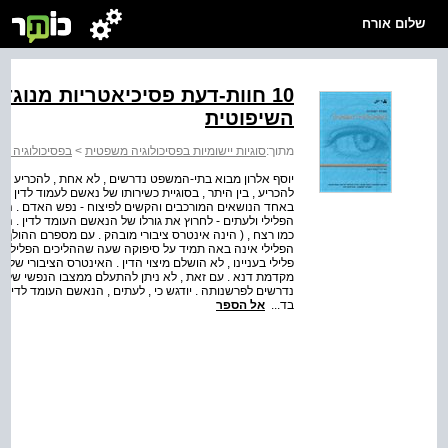
שלום אורח
10 חוות-דעת פסיכיאטריות מנו
השיפוטית
מתוך:
סוגיות יישומיות בפסיכולוגיה משפטית
>
בפסיכולוגיה מ
יוסף אלרון מבוא בתי-המשפט נדרשים , לא אחת , להכריע בין
להכריע , בין היתר , בסוגיית כשירותו של נאשם לעמוד לדין או 
באחד הנושאים המורכבים והקשים לפיצוח - נפש האדם . הה
הפלילי ולעתים - לחרוץ את גורלו של הנאשם העומד לדין . העמ
כמו רצח , ( הינה אינטרס ציבורי מובהק . עם מספרם ההולך ו
הפלילי אינה באה תמיד על סיפוקה שעה שההליכים הפלילים 
פלילי בעניינו , לא הושלם מיצוי הדין . האינטרס הציבורי של
מקדמת דנא . עם זאת , לא ניתן להתעלם ממצבו הנפשי של 
נדרשים לפרשנותה . יודגש כי , לעתים , הנאשם העומד לדין א
בד...
אל הספר