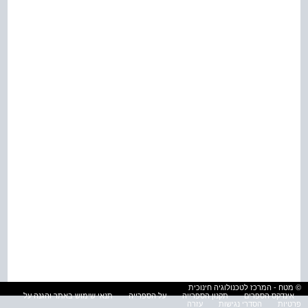
© מטח - המרכז לטכנולוגיה חינוכית
אינדקס הספרים
תקנון הספרייה
על הספרייה
תנאי שימוש באתר והגנה על
פרטיות
הסדרי נגישות
עזרה