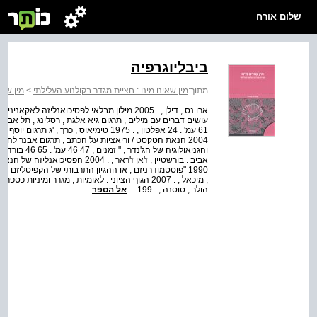
שלום אורח
ביבליוגרפיה
מתוך:
מין שאינו מינו : חציית מגדר בקולנוע העלילתי
>
מין שאי
אביב . בורשטיין , ז'אן ז'ראר , . 04
, מיכאל , . 2007 הגוף הציוני : לאומיות , מגרר ו
הולר , סוסנה , . 199...
אל הספר