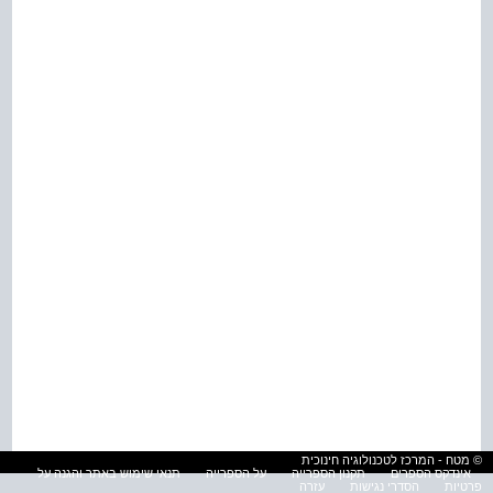
© מטח - המרכז לטכנולוגיה חינוכית
אינדקס הספרים
תקנון הספרייה
על הספרייה
תנאי שימוש באתר והגנה על
פרטיות
הסדרי נגישות
עזרה