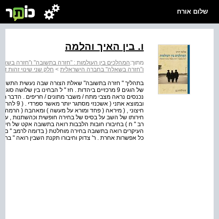
שלום אורח
ו. בין האיך והלמה
מתוך:
המהלכים בין העולמות : "חזרה בתשובה" ו"חזרה בשא
ו"חזרה בשאלה" בחברה הישראלית
>
חלק שני שינוי זהות דת
בתהליך " חזרה בתשובה" שאלת הצורה שבה נעשית התשובה 
נכנסים נראה מצבי מתח / משבר מתונים / חריפים . הדבר תלוי
ובמוצא אתני 
חיצוני , ( מיראה ( פחד ומורא על מעשה ) ומאהבה ( הרמה ה
חירותו של השב על בסיס של בחירה חופשית וכהשתנות , עזיבת
רב '' ח ) בחיבורו חובות הלבבות רואה בתשובה אקט של חירות לו
העיקרים רואה בתשובה בחירה מוחלטת ( בדומה לרמב '' ם ) וכ
כל אפשרות אחרת . ר' צדוק וחיבורו תקנת השבין רואה " בת