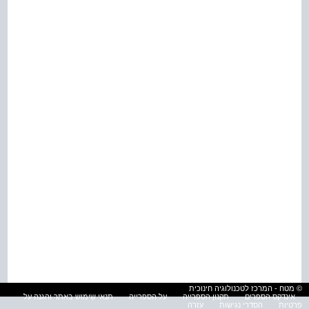
© מטח - המרכז לטכנולוגיה חינוכית
אינדקס הספרים
תקנון הספרייה
על הספרייה
תנאי שימוש באתר והגנה על
פרטיות
הסדרי נגישות
עזרה