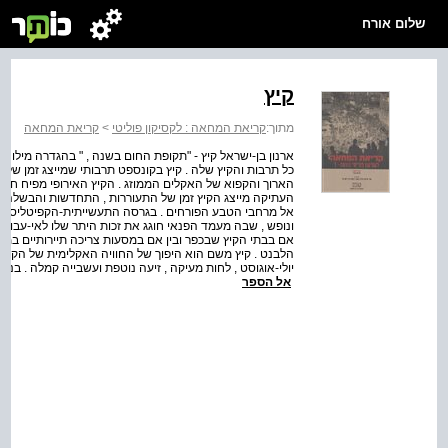
שלום אורח
קיץ
מתוך:
קריאת המחאה : לקסיקון פוליטי
>
קריאת המחאה
כל תרבות והקיץ שלה . קיץ בקונספט תרבותי שמייצג זמן של טיו
הארוך והקפוא של האקלים הממוזג . הקיץ האירופי מפיח חו
העתיקה מייצג הקיץ זמן של התעוררות , התחדשות והבשלה , צ
אל מרחבי הטבע הפורחים . בגרסה התעשייתית-הקפיטליסטית
אם בבתי הקיץ שבכפר ובין אם במסעות צריכה תיירותיים במחוזו
הלבנט . קיץ משם הוא היפוך של החוויה האקלימית של הקיץ "מכ
יולי-אוגוסט , לחות מעיקה , זיעה נוטפת ועשבייה קמלה . בניגוד
אל הספר