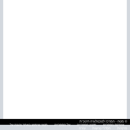
© מטח - המרכז לטכנולוגיה חינוכית
אינדקס הספרים
תקנון הספרייה
על הספרייה
תנאי שימוש באתר והגנה על
פרטיות
הסדרי נגישות
עזרה