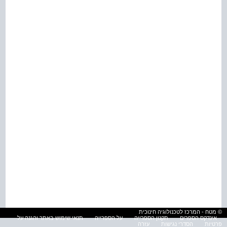
© מטח - המרכז לטכנולוגיה חינוכית
אינדקס הספרים
תקנון הספרייה
על הספרייה
תנאי שימוש באתר והגנה על
פרטיות
הסדרי נגישות
עזרה