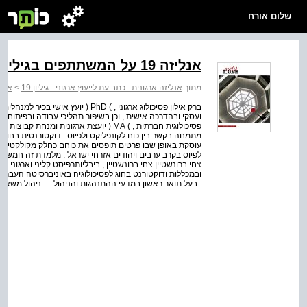
שלום אורח
אנליזה 19 על המשתתפים בגיליון
מתוך:
אנליזה ארגונית : כתב עת לייעוץ ארגוני - גיליון 19
>
אנלי
ברק אילון פסיכולוג ארגוני , ) PhD ( י
ועסקי ובהדרכה אישית , וכן בשיפור תהליכי עבודה ובפיתוח חשי
פסיכולוגית חברתית , ) MA ( יועצת ארגונית
מתמחה בקשר בין כוח לקונפליקט ולפיוס . דוקטורנטית בחוג לס
עוסקת באופן שבו פרטים תופסים את כוחם כחלק מקולקטיב , ו
לפיוס בקרב ערבים ויהודים אזרחי ישראל . מלמדת זה חמש שנים
צחי ברונשטיין צחי ברונשטיין , ביבליותרפיסט קליני וארגוני ,
ובמכללות ודוקטורנט בחוג לפסיכולוגיה באוניברסיטה העברי
. בעל תואר ראשון במדעי ההתנהגות והניהול — ניהול משאבי א