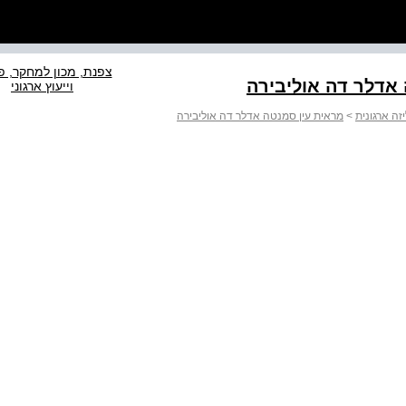
צפנת, מכון למחקר, פ
וייעוץ ארגוני
זה ארגונית
>
מראית עין סמנטה אדלר דה אוליבירה