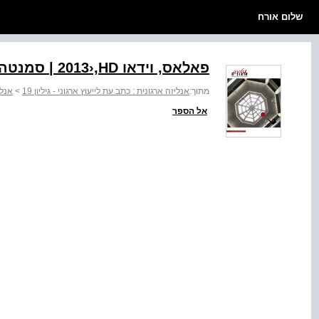
שלום אורח
פאלאס, וידאו ‭| 2013›,HD‬ סמנטה אדלר דה אוליבירה
מתוך:
אנליזה ארגונית : כתב עת לייעוץ ארגוני - גיליון 19
>
אנלי
אל הספר