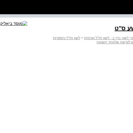
שע ס"ט
י לשון: כרך ב - לשון חז"ל וארמית
>
לשון חז"ל והספרות
רוש לוורשה שלאחר השואה