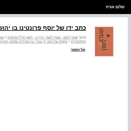
שלום אורח
כתב ידו של יוסף פרונטינו בן יהו
מתוך:
שערי לשון - שערי לשון : כרך ב - לשון חז"ל וארמית
>
שער
התלמודית
>
גלגולו של כתב יד עברי: בין סביליה שלפני הגי
אל הספר