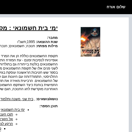
שלום אורח
ימי בית חשמונאי : מק
מחבר:
שנת ההוצאה:
1995;תשנ"ו
מילות מפתח:
חנוכה; חשמונאים; חנכה;
תקופת החשמונאים כוללת הן את המרד נג
אופייניות לנסיבות זמנם - עת המזרח ה
החשמונאים בולטת בייחודה גם בתולדות 
לשני פנים אלו של תקופת החשמונאים מו
בספר שש חטיבות:הראשונה עוסקת בגזיר
ההלניסטי, התמודדותה עם היוונות ועם 
של החשמונאים. הרביעית מאירה את תר
החמישית בוחנת כיצד השתקפו החשמונאים
האחרונה מוקדשת לחג החנוכה, חגם של
נושא/נושאים:
,
בית שני, משנה ותלמוד
תוכן הספר:
ימי בית חשמונאי
תוכן העני
אל הקורא
הרקע לגז
פ