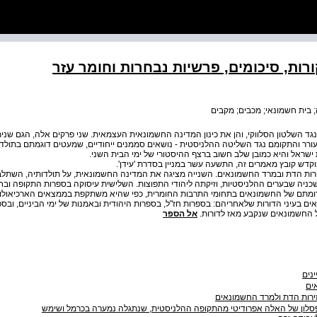
ורות, סיכומים, פרשיות נבחרות וחומר עזר
 בית חשמונאי; מכבים; מקבים
ד השלטון הסלווקי, והן את כינון המדינה החשמונאית העצמאית. שני פרקים אלה, הגם שני
תעורר והתקומם נגד השליטה ההלניסטית - נושאים סממנים ייחודיים, שמעטים דוגמתם בתולד
ישראל והיא כמובן שלב חשוב ברצף ההיסטורי של ימי הבית השני.
קדש קובץ מאמרים זה, התשעה עשר במניין בסדרת 'עידן'.
ות הדת ובמרד החשמונאים. השנייה מציגה את המדינה החשמונאית, על תולדותיה, השתלב
שכניה שבערים ההלניסטיות, וזיקתה ליהודי התפוצות. השלישית עיסוקה בספרות התקופה ובח
ומתם של החשמונאים בתחומי התרבות החומרית, כפי שהיא משתקפת בממצאים הארכיאולוג
 בעיני הדורות שלאחריהם: בספרות חז"ל, בספרות היהודית ובאמנות של ימי הביניים, וב
 החשמונאים שנקבע מאז לדורות.
אל הספר
ינים
ים
ירות הדת ולמרד החשמונאים
סלון של האלה אפרודיטי מהתקופה ההלניסטית, שנתגלה נמערה בכרמל ושימש