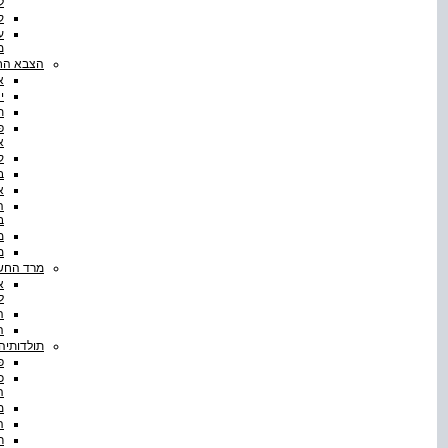
ל
ק
מ
הצבא הח
א
י
ת
פ
א
ק
ב
א
ה
ב
מ
מ
מרד החשמ
א
ל
ה
ה
תולדותיה
פ
ה
מ
ה
ר