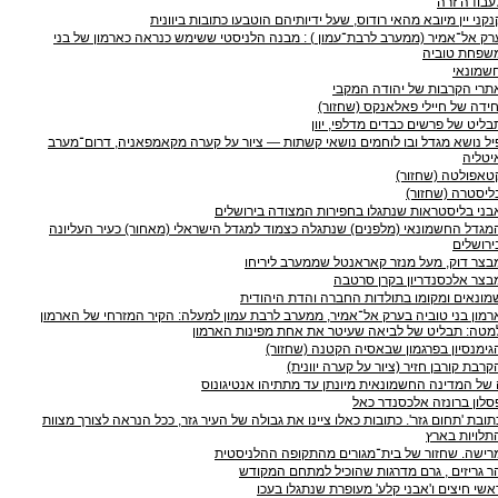
עבודה זרה
נקני יין מיובא מהאי רודוס, שעל ידיותיהם הוטבעו כתובות ביוונית
ערק אל־אמיר (ממערב לרבת־עמון ‭: (‬ מבנה הלניסטי ששימש כנראה כארמון של בני
שפחת טוביה
שמונאי
תרי הקרבות של יהודה המקבי
חידה של חיילי פאלאנקס (שחזור)
בליט של פרשים כבדים מדלפי, יוון
יל נושא מגדל ובו לוחמים נושאי קשתות — ציור על קערה מקאמפאניה, דרום־מערב
יטליה
טאפולטה (שחזור)
ליסטרה (שחזור)
בני בליסטראות שנתגלו בחפירות המצודה בירושלים
מגדל החשמונאי (מלפנים) שנתגלה כצמוד למגדל הישראלי (מאחור) כעיר העליונה
ירושלים
בצר דוק, מעל מנזר קאראנטל שממערב ליריחו
בצר אלכסנדריון בקרן סרטבה
ונאים ומקומו בתולדות החברה והדת היהודית
רמון בני טוביה בערק אל־אמיר, ממערב לרבת עמון למעלה: הקיר המזרחי של הארמון
מטה: תבליט של לביאה שעיטר את אחת מפינות הארמון
גימנסיון בפרגמון שבאסיה הקטנה (שחזור)
קרבת קורבן חזיר (ציור על קערה יוונית)
 של המדינה החשמונאית מיונתן עד מתתיהו אנטיגונוס
סלון ברונזה אלכסנדר כאל
כתובת 'תחום גזר‭.'‬ כתובות כאלו ציינו את גבולה של העיר גזר, ככל הנראה לצורך מצוות
תלויות בארץ
רישה. שחזור של בית־מגורים מהתקופה ההלניסטית
ר גריזים , גרם מדרגות שהוכיל למתחם המקודש
אשי חיצים ו'אבני קלע' מעופרת שנתגלו בעכו