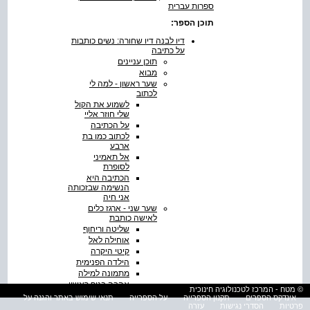
ספרות עברית
תוכן הספר:
דיו לבנה דיו שחורה: נשים כותבות
על כתיבה
תוכן עניינים
מבוא
שער ראשון - למה לי
לכתוב
לשמוע את הקול
שלי חוזר אליי
על הכתיבה
לכתוב כמו בת
ארבע
אל תאמיני
לסופרת
הכתיבה היא
הנשימה שבזכותה
אני חיה
שער שני - ארגז כלים
לאישה כותבת
שליטה וריחוף
אוחילה לאל
קיטי היקרה
הילדה הפנימית
מתמונה למילה
אהבה בגוף ראשון
© מטח - המרכז לטכנולוגיה חינוכית
החיים הסודיים
אינדקס הספרים
תקנון הספרייה
על הספרייה
תנאי שימוש באתר והגנה על
שלי
פרטיות
הסדרי נגישות
עזרה