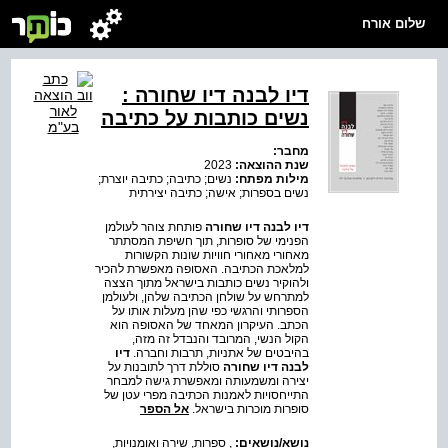
שלום אורח
דיו לבנה דיו שחורה :
נשים כותבות על כתיבה
מחבר:
שנת ההוצאה:
2023
מילות מפתח:
נשים; כתיבה; כתיבה יוצרת;
נשים בספרות; אישה; כתיבה יצירתית
דיו לבנה דיו שחורה
פותחת צוהר לעולמן
הפנימי של סופרות, תוך חשיפת המסתתר
מאחורי מאחורי חוויות שונות הקשורות
למלאכת הכתיבה. האסופה מאפשרת להכיר
ולהוקיר נשים כותבות בישראל מתוך הצצה
למתרחש על שולחן הכתיבה שלהן, ולעולמן
הספרותי והרגשי כפי שהן מעלות אותו על
הכתב. העיקרון המאחד של האסופה הוא
הקול הנשי, המרובד והנבדל זה מזה,
בהיבטים של אתניות, תרבות וחברה.
דיו
לבנה דיו שחורה
סוללת דרך לתובנות על
יצירה ומשמעותה ומאפשרת גישה למבחר
התייחסויות לאמנות הכתיבה מפרי עטן של
סופרות מוכרות בישראל.
אל הספר
נושא/נושאים:
,
ספרות, שירה ואומנויות
,