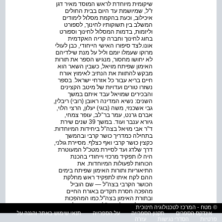
שיקומית מיוחדת לראש המוסד מאיר דגן
ז"ל, שמיושמת עד היום בבית החולים
איכילוב, וכעת בהקמת מסלול לימודים
המשלב בין תשוקותיו לחינוך, לספורט
וליזמות, בדמות המסלול לחינוך וספורט
בחוג לחינוך וחברה קריה האקדמית
אונו.לצד סיפורו האישי הייחודי, כבן לעולי
מרוקו שעמלו יומם וליל על מנת שילדיהם
לא יחושו מחסור, מנגיש הספר את תורות
האימון שפיתח מויאל, כשבין השאר הוא
מבקש להתוות את הנתיב לאימוץ אורח
חיים בריא עבור כל אזרחי ישראל. בספר
נשזרו טורים ועדויות של מיטב הקצינים
והבכירים שמויאל עבד איתם במשך
השנים: נשיא המדינה ראובן (רובי) ריבלין,
גבי אשכנזי, משה (בוגי) יעלון, הרצי הלוי,
אברם גרנט, עמר בר־לב, עופר צמחי,
גיורא ענבר ועוד. במשך 39 שנים שירת
ד"ר אבי מויאל בצה"ל ביחידות המיוחדות.
בתחילה כמדריך כושר קרבי ובהמשך
כקצין כושר קרבי ואף כצלף. מסיירת גולני,
דרך שלדג ועד לסיירת מטכ"ל המעוטרת
היה לו תפקיד מרכזי וייחודי בהכנת
הכוחות לפעולות המיוחדות. את
התיאוריות ותורות האימון שפיתח בימים
ההם לקח איתו לתפקיד ראש מחלקת
הכושר הקרבי בצה"ל — שם הוביל
מהפכה חסרת תקדים באורח החיים
ובתורת האימון בצה"ל.כמו המהפכות
שהוביל מויאל בצה"ל, כך גם בעולם
© מטח - המרכז לטכנולוגיה חינוכית
האזרחי: מאימון הכושר הגופני בנבחרת
אינדקס הספרים
תקנון הספרייה
על הספרייה
תנאי שימוש באתר והגנה על
ישראל בכדורגל, דרך תוכנית שיקומית
פרטיות
הסדרי נגישות
עזרה