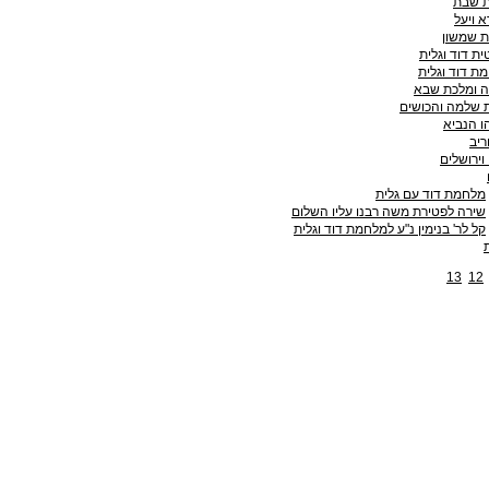
ת שבת
א ויעל
ית שמשון
ית דוד וגלית
מת דוד וגלית
ה ומלכת שבא
ת שלמה והכושים
ו הנביא
ריב
וירושלים
מלחמת דוד עם גלית
שירה לפטירת משה רבנו עליו השלום
קל לר' בנימין נ"ע למלחמת דוד וגלית
13
12