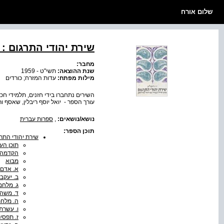
שלום אורח
שירת יהודי התרגום : 
מחבר:
שנת ההוצאה:
תשי"ט - 1959
מילות מפתח:
עדות המזרח; כורדים
השירים נתחברו בידי חזנים, תלמידי חכ
עורך הספר - יואל יוסף ריבלין, שאסף ו
נושא/נושאים:
,
ספרות עברית
תוכן הספר:
שירת יהודי התרג
תוכן הענ
הקדמה
מבוא
א. אדם 
ב. יעקב 
ג. מלחמ
ד. משה 
ה. מלחמ
ו. עשרת
ז. תפסי