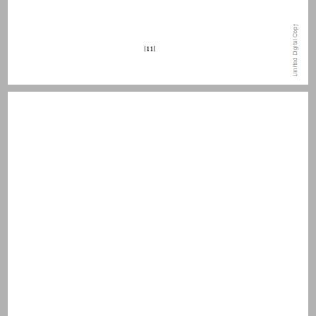
פרק ראשון העבר, חקירתו וחוקריו ... 13