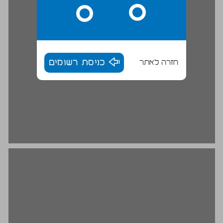
חזרה לאתר
כניסת רשומים
ה. העיקר של התכליתיות הצורנית של הטבע הוא עיקר טראנסצנדנטאלי של כוח־השיפוט ... 20