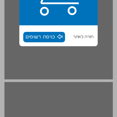
חזרה לאתר
כניסת רשומים
ד. על כוח־השיפוט בחינת כושר־מחוקק אפריורי ... 18