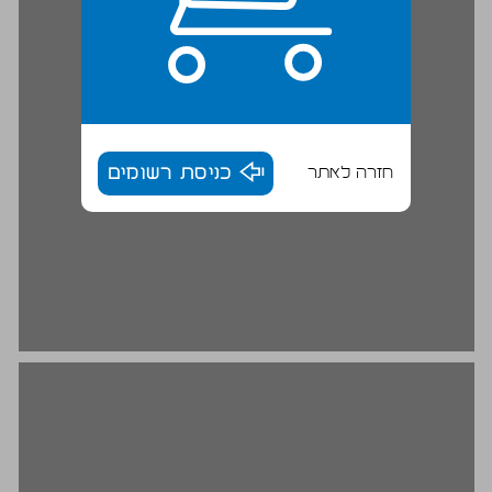
חזרה לאתר
כניסת רשומים