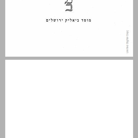
ביקורת כוח־השיפוט מאת עמנואל קאנט ... 5