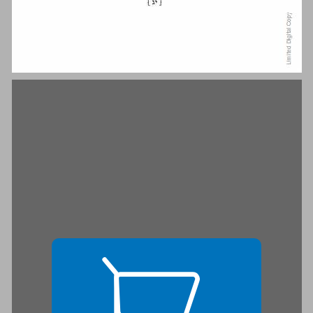
ג. על ביקורת כוח־השיפוט בחינת אמצעי לקישור שני החלקים של הפילוסופיה לכוליות אחת ... 15