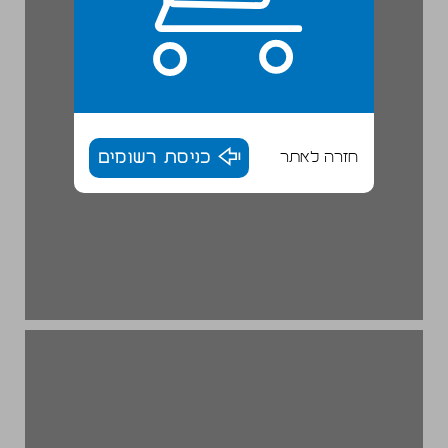
חזרה לאתר
כניסת רשומים