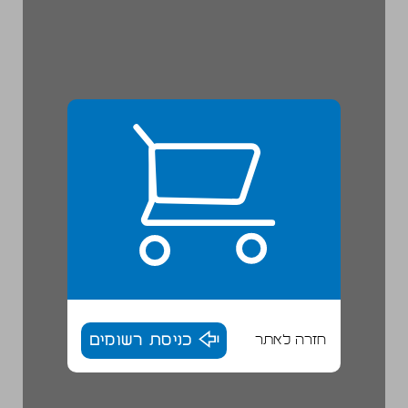
חזרה לאתר
כניסת רשומים