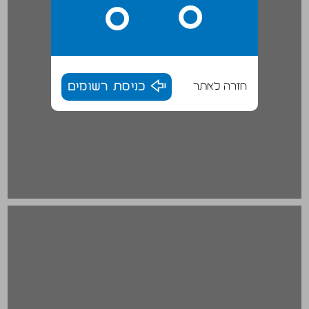
חזרה לאתר
כניסת רשומים