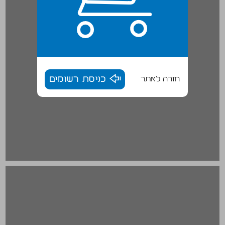
חזרה לאתר
כניסת רשומים