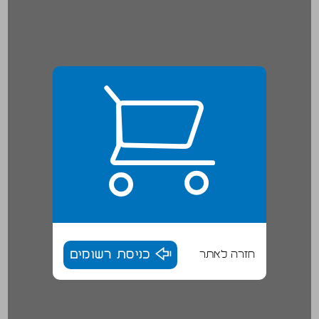
חזרה לאתר
כניסת רשומים