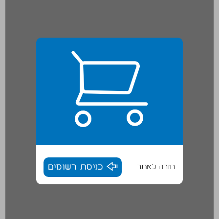
חזרה לאתר
כניסת רשומים