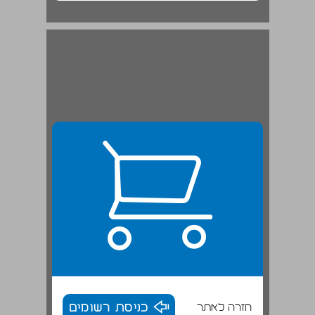
חזרה לאתר
כניסת רשומים