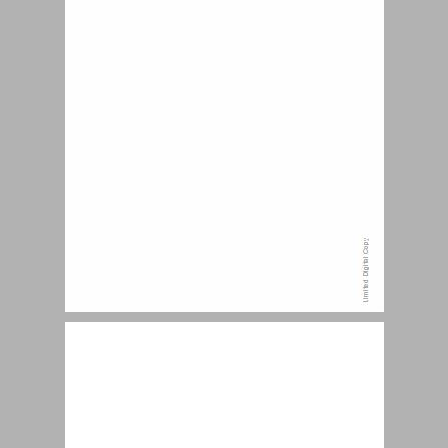
השפעות טופוגרפיות על דרכי ה תחבורה ביהודה ... 13