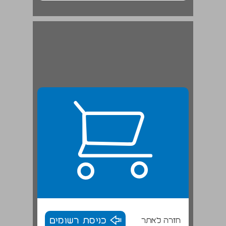
חזרה לאתר
כניסת רשומים