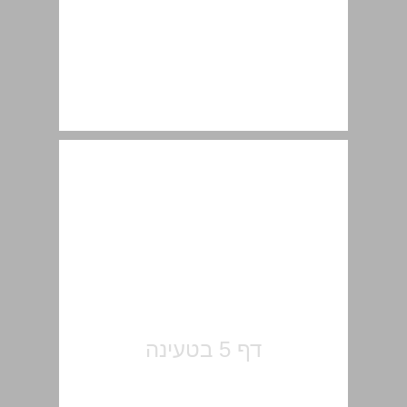
'כנרית' על גג כיפת הזהב בירושלים ... 6