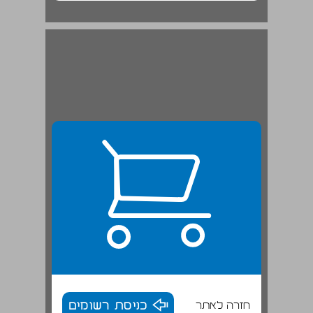
חזרה לאתר
כניסת רשומים