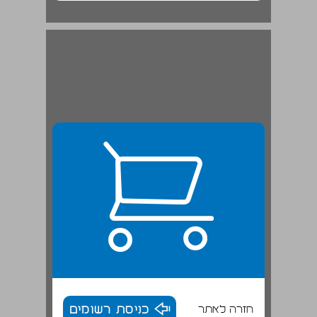
חזרה לאתר
כניסת רשומים