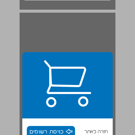
חזרה לאתר
כניסת רשומים