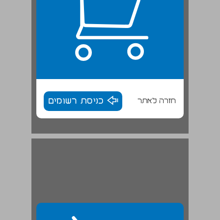
חזרה לאתר
כניסת רשומים
'מסביב לעולם ב־92 יום' ... 30