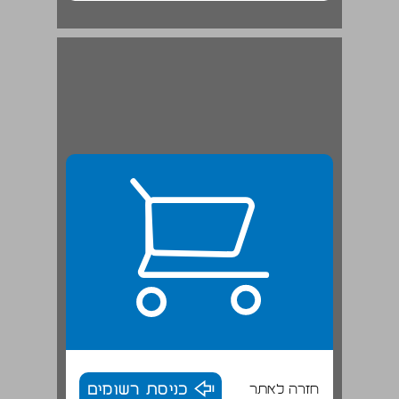
חזרה לאתר
כניסת רשומים