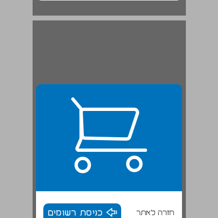
חזרה לאתר
כניסת רשומים