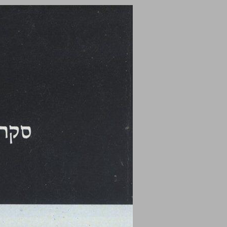
הגולן סקר, תאור ומיפוי; פרסום ראשון ... 0