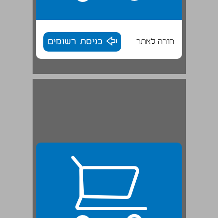
חזרה לאתר
כניסת רשומים
[ד. דניאל בגוב האריות] ... 25