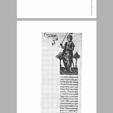
[א. לוח העמים] ... 3