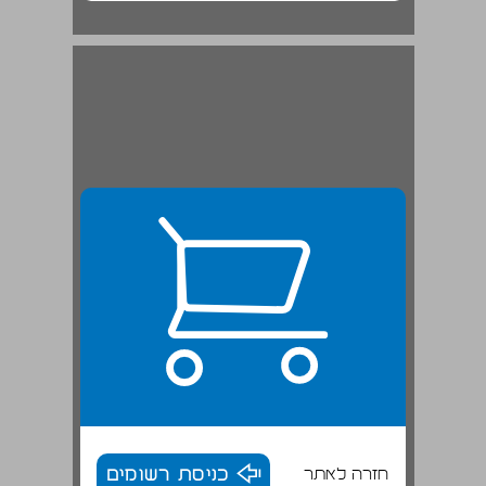
[ג. כיבוש בבל] ... 20
חזרה לאתר
כניסת רשומים