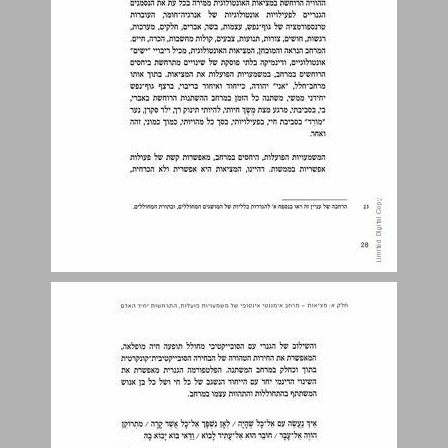
2. יחיד האנוש - תופעת ההכרה האנושית ... 30