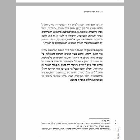
חלק א מציאות - מרחב אימננטי אינסופי של משמעויות פועלות, התרחשות יחיד האדם והכרה אנושית ... 19