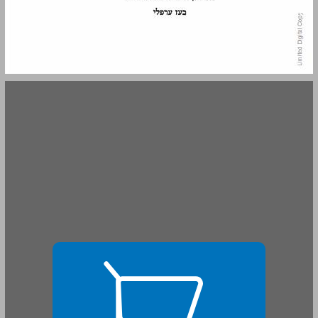
שאול טשרניחובסקי מעין אבטוביאוגרפיה ... 15