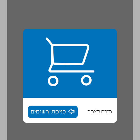
חזרה לאתר
כניסת רשומים