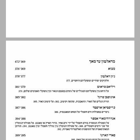
פתח־דבר ... 13