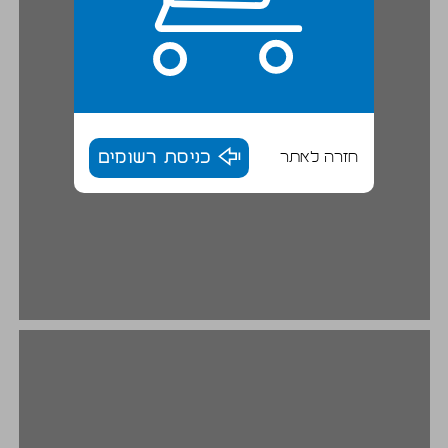
חזרה לאתר
כניסת רשומים