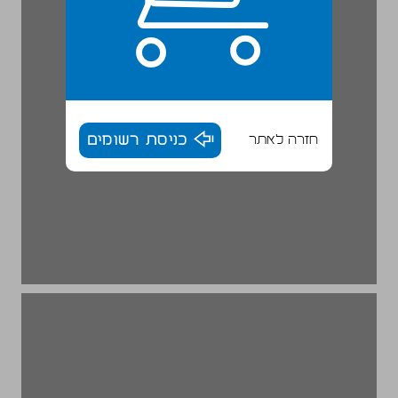
חזרה לאתר
כניסת רשומים