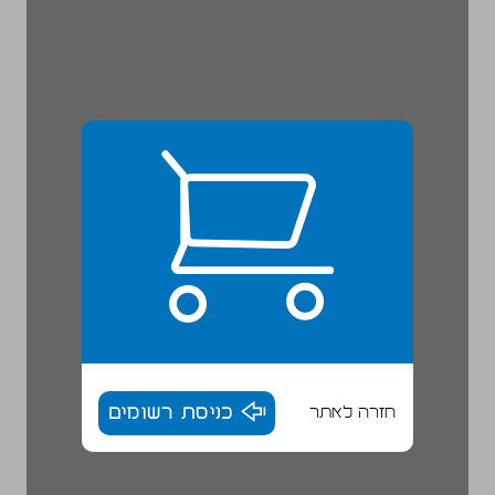
חזרה לאתר
כניסת רשומים