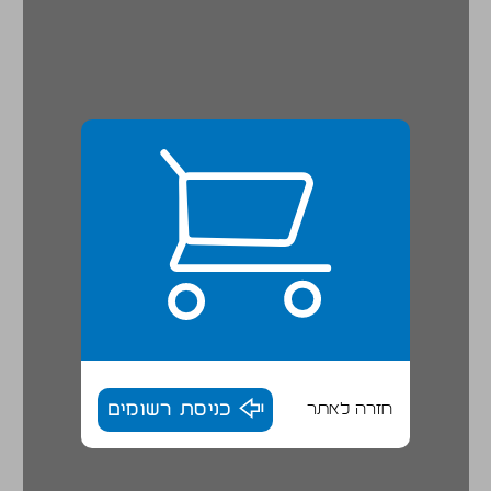
חזרה לאתר
כניסת רשומים