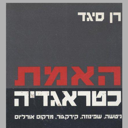
האמת כטראגדיה ניטשה, שפינוזה, קירקגור, מרקוס אורליוס ... 0