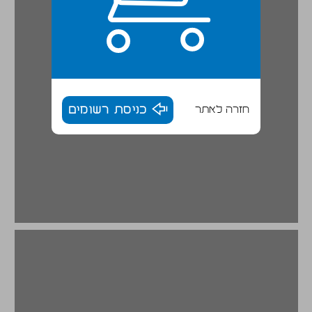
חזרה לאתר
כניסת רשומים