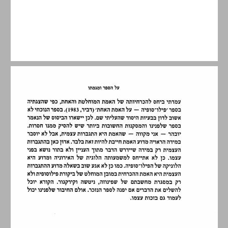
חלק א ניטשה — טראגדיה ואמת ... 13