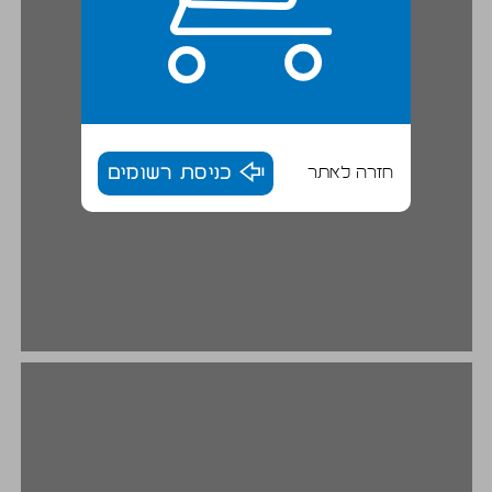
חזרה לאתר
כניסת רשומים
א. סופי ואינסופי ... 16